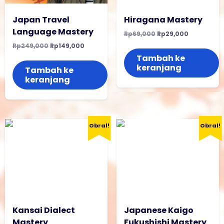
Japan Travel
Hiragana Mastery
Language Mastery
Harga
Harga
Rp
69,000
Rp
29,000
aslinya
saat
Harga
Harga
Rp
249,000
Rp
149,000
adalah:
ini
aslinya
saat
Rp69,000.
adalah:
Tambah ke
adalah:
ini
Rp29,000.
keranjang
Rp249,000.
adalah:
Tambah ke
Rp149,000.
keranjang
Obral!
Obral!
Kansai Dialect
Japanese Kaigo
Mastery
Fukushishi Mastery