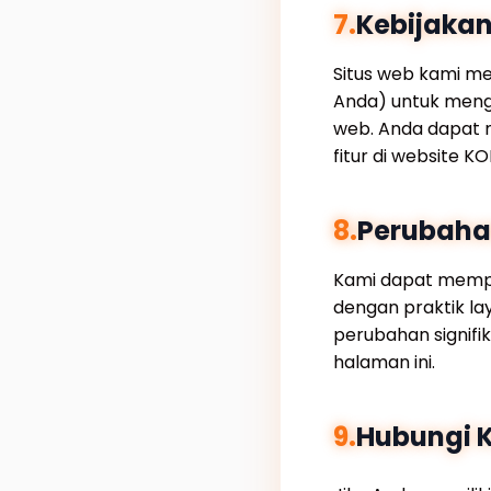
7.
Kebijakan
Situs web kami me
Anda) untuk mengen
web. Anda dapat 
fitur di website K
8.
Perubahan
Kami dapat memper
dengan praktik la
perubahan signifi
halaman ini.
9.
Hubungi 