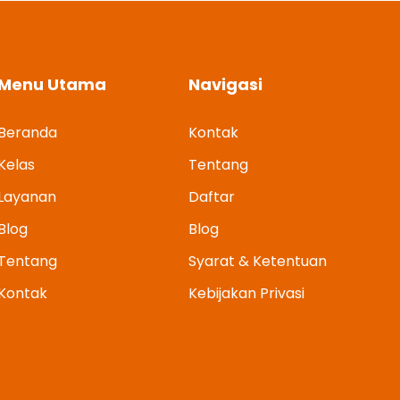
Menu Utama
Navigasi
Beranda
Kontak
Kelas
Tentang
Layanan
Daftar
Blog
Blog
Tentang
Syarat & Ketentuan
Kontak
Kebijakan Privasi