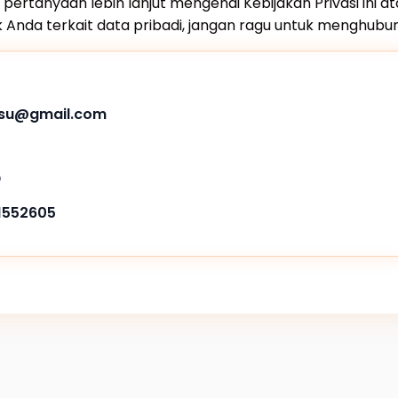
 pertanyaan lebih lanjut mengenai Kebijakan Privasi ini at
nda terkait data pribadi, jangan ragu untuk menghubung
isu@gmail.com
p
1552605