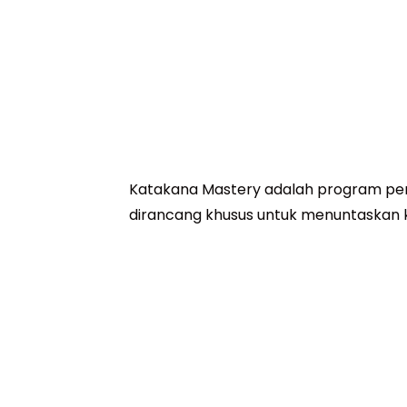
Katak
Katakana Mastery adalah program pemb
dirancang khusus untuk menuntaskan
Lanjutkan Membaca →
Japanese Fu