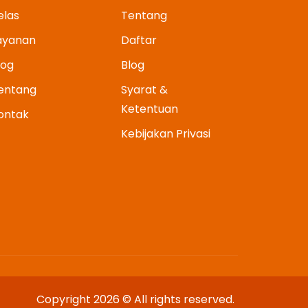
elas
Tentang
ayanan
Daftar
log
Blog
entang
Syarat &
Ketentuan
ontak
Kebijakan Privasi
Copyright 2026 © All rights reserved.