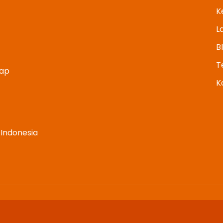
K
L
B
T
kap
K
Indonesia