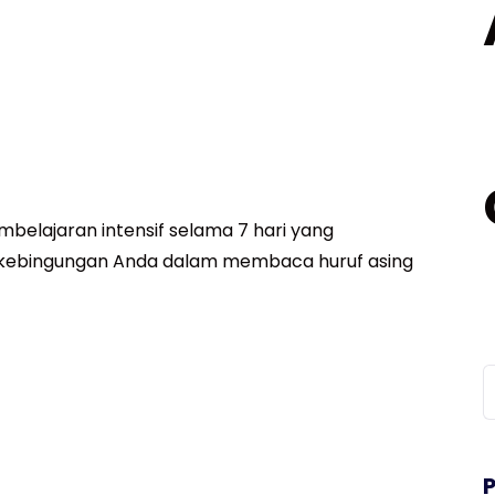
M
ana Mastery
elajaran intensif selama 7 hari yang
 kebingungan Anda dalam membaca huruf asing
E
K
C
u
ndamental Mastery