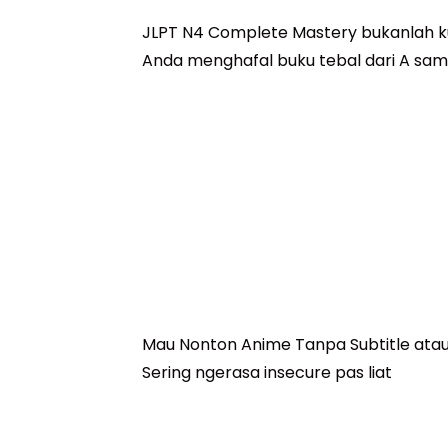
JLPT N4 Complete Mastery bukanlah 
Anda menghafal buku tebal dari A sampa
Lanjutkan Membaca →
Hirag
Mau Nonton Anime Tanpa Subtitle atau Ke
Sering ngerasa insecure pas liat
Lanjutkan Membaca →