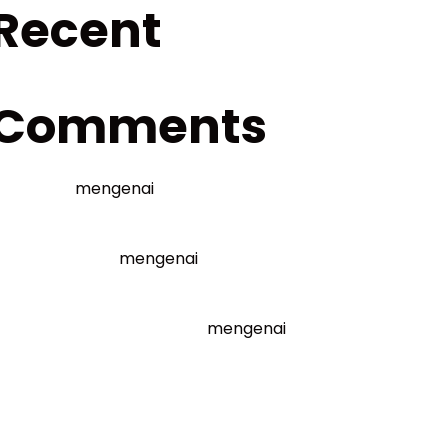
Recent
Comments
frolina
mengenai
Lesson 1.5 Teknik
Manajemen Waktu
rasivanadila
mengenai
Meet the
Mentor
nuru.korisu@gmail.com
mengenai
Lesson 1.0 Welcome & Introduction