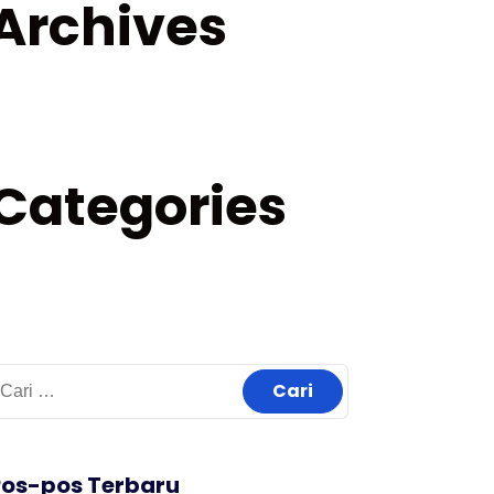
Archives
aret 2026
Categories
dukasi Jepang
arir Jepang
ari
ntuk:
Pos-pos Terbaru