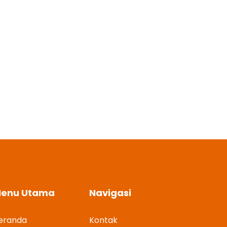
enu Utama
Navigasi
eranda
Kontak