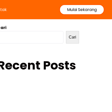
tak
Mulai Sekarang
ari
Cari
Recent Posts
ahasia Lulus JLPT N4 untuk Pekerja
ibuk: Strategi Belajar Efektif Tanpa
ursus Berbulan-bulan