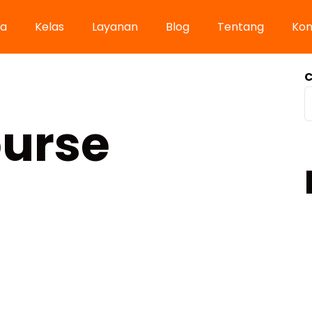
a
Kelas
Layanan
Blog
Tentang
Kon
C
urse
R
S
K
Batch 1 (Challenge 1-14 April 2026)