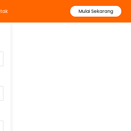
tak
Mulai Sekarang