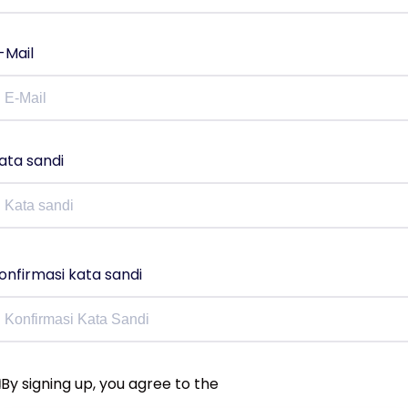
-Mail
ata sandi
onfirmasi kata sandi
By signing up, you agree to the
Syarat dan Ketentuan