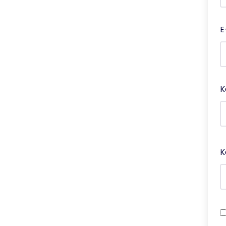
E
K
K