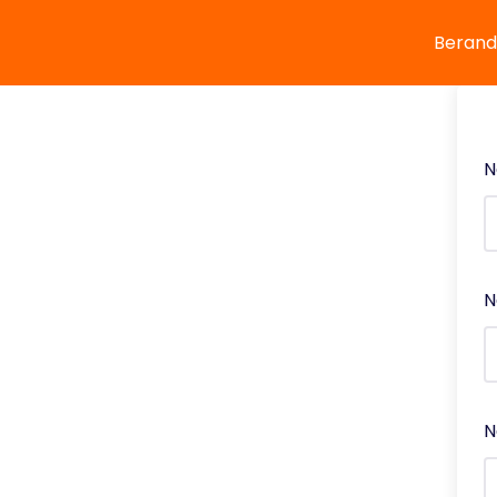
Lewati
Berand
ke
konten
N
N
N