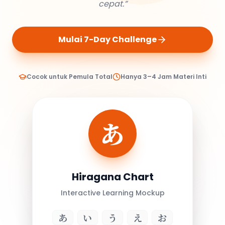
cepat.”
Mulai 7-Day Challenge
Cocok untuk Pemula Total
Hanya 3–4 Jam Materi Inti
あ
Hiragana Chart
Interactive Learning Mockup
あ
い
う
え
お