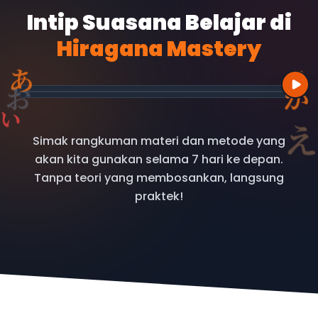
Intip Suasana Belajar
di
Hiragana Mastery
あ
う
お
か
い
Simak rangkuman materi dan metode yang
akan kita gunakan selama 7 hari ke depan.
Tanpa teori yang membosankan, langsung
praktek!