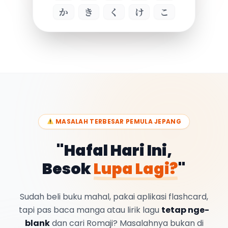
か
き
く
け
こ
MASALAH TERBESAR PEMULA JEPANG
"Hafal Hari Ini,
Besok
Lupa Lagi?
"
Sudah beli buku mahal, pakai aplikasi flashcard,
tapi pas baca manga atau lirik lagu
tetap nge-
blank
dan cari Romaji?
Masalahnya bukan di